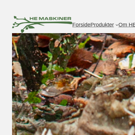
Spring
til
indhold
Forside
Produkter
Om HE